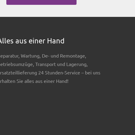
Alles aus einer Hand
eparatur, Wartung, De- und Remontage,
etriebsumzüge, Transport und Lagerung,
rsatzteillieferung 24 Stunden-Service – bei uns
rhalten Sie alles aus einer Hand!