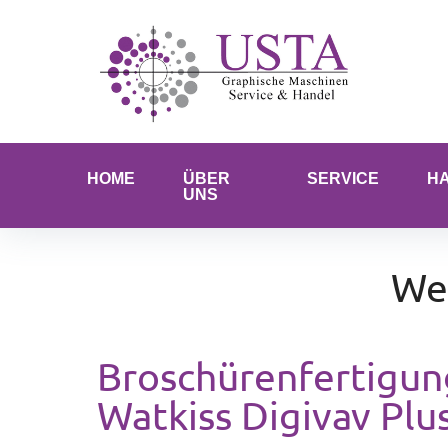
HOME
ÜBER
SERVICE
H
UNS
We
Broschürenfertigu
Watkiss Digivav Plu