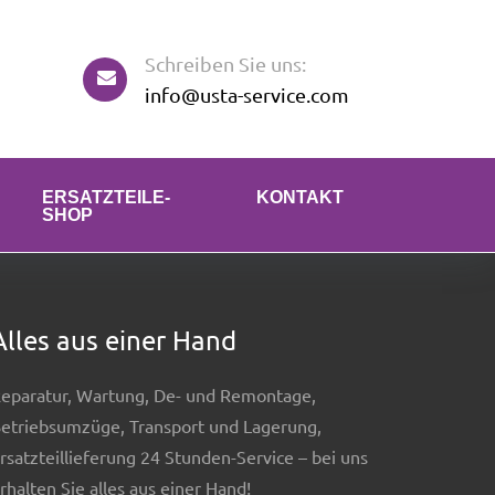
Schreiben Sie uns:
info@usta-service.com
ERSATZTEILE-
KONTAKT
SHOP
Alles aus einer Hand
eparatur, Wartung, De- und Remontage,
etriebsumzüge, Transport und Lagerung,
rsatzteillieferung 24 Stunden-Service – bei uns
rhalten Sie alles aus einer Hand!