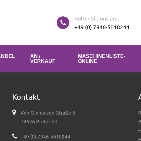
Rufen Sie uns an:
+49 (0) 7946-5018244
ANDEL
AN /
MASCHINENLISTE-
VERKAUF
ONLINE
Kontakt
Von Olnhausen-Straße 6
R
74626 Bretzfeld
B
E
+49 (0) 7946-5018244
e