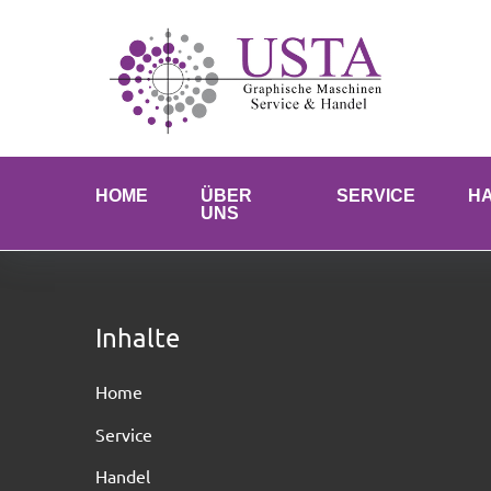
Skip
to
content
HOME
ÜBER
SERVICE
H
UNS
Versandarten
Inhalte
Home
Service
Handel